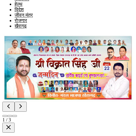
हेल्थ
विदेश
जीवन मंत्र
रोजगार
खैरागढ़
1
/
3