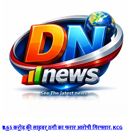
₹8.65 करोड़ की साइबर ठगी का फरार आरोपी गिरफ्तार, KCG