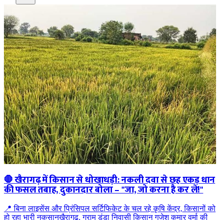
🛑 खैरागढ़ में किसान से धोखाधड़ी: नकली दवा से छह एकड़ धान
की फसल तबाह, दुकानदार बोला – "जा, जो करना है कर ले!"
📍 बिना लाइसेंस और प्रिंसिपल सर्टिफिकेट के चल रहे कृषि केंद्र, किसानों को
हो रहा भारी नुकसानखैरागढ़, ग्राम डुंडा निवासी किसान गजेश कुमार वर्मा की