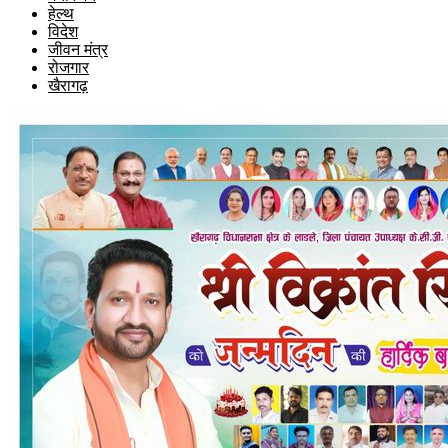
हेल्थ
विदेश
जीवन मंत्र
रोजगार
खैरागढ़