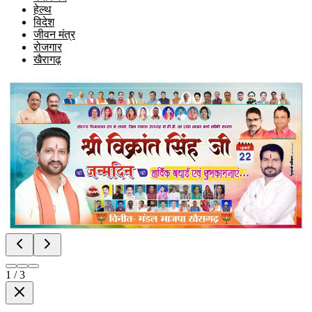
हेल्थ
विदेश
जीवन मंत्र
रोजगार
खैरागढ़
1
/
3