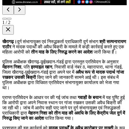
1
/
2
खैरागढ़।
दुर्ग संभागायुक्त एवं निरुद्धकर्ता प्राधिकारी दुर्ग संभाग
श्री सत्यनारायण
राठौर
ने मादक पदार्थों की अवैध बिक्री के मामले में कड़ी कार्रवाई करते हुए एक
महिला आरोपी को
तीन माह के लिए निरुद्ध करने का आदेश
जारी किया है।
पुलिस अधीक्षक खैरागढ़-छुईखदान-गंडई द्वारा प्रस्तुत प्रतिवेदन के अनुसार
मेहरुन निशा
, पति
इस्माइल खान
, निवासी वार्ड नंबर 8, महारापारा, थाना गंडई,
जिला खैरागढ़-छुईखदान-गंडई द्वारा अपने घर में
अवैध रूप से मादक पदार्थ गांजा
रखकर उसकी बिक्री
किए जाने की जानकारी सामने आई थी। इस संबंध में
पुलिस अधीक्षक द्वारा विधिवत प्रतिवेदन संभागायुक्त कार्यालय को भेजा गया
था।
प्राप्त प्रतिवेदन के आधार पर की गई जांच तथा
गवाहों के बयान
में यह पुष्टि हुई
कि आरोपी द्वारा अपने निवास स्थान पर गांजा रखकर उसकी अवैध बिक्री की
जा रही थी। जांच में आरोप सही पाए जाने पर दुर्ग संभागायुक्त एवं निरुद्धकर्ता
प्राधिकारी द्वारा
मेहरुन निशा को तीन माह की अवधि के लिए केंद्रीय जेल दुर्ग में
निरुद्ध किए जाने का आदेश
पारित किया गया।
प्रशासन की इस कार्रवाई को
मादक पदार्थों के अवैध कारोबार पर सख्ती
के रूप