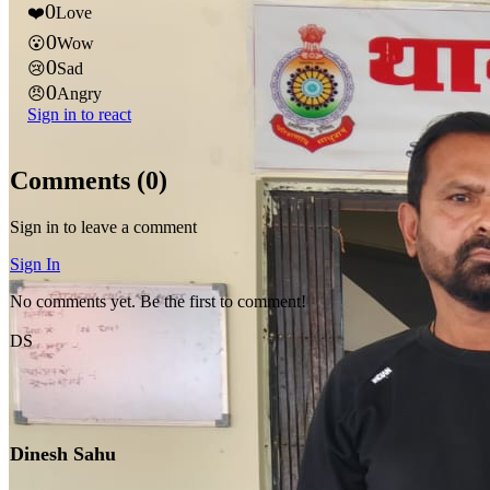
0
❤️
Love
0
😮
Wow
0
😢
Sad
0
😠
Angry
Sign in to react
Comments (
0
)
Sign in to leave a comment
Sign In
No comments yet. Be the first to comment!
DS
Dinesh Sahu