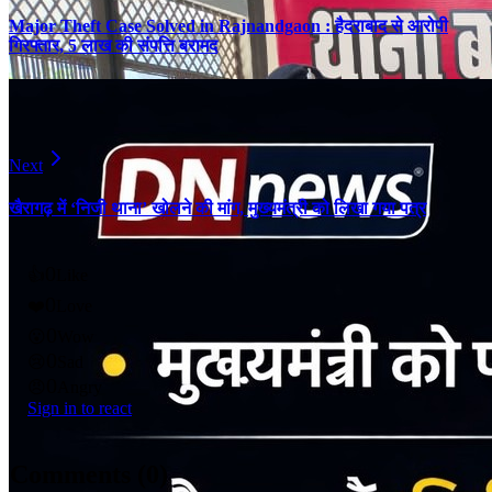
Major Theft Case Solved in Rajnandgaon : हैदराबाद से आरोपी
गिरफ्तार, 5 लाख की संपत्ति बरामद
Next
खैरागढ़ में ‘निजी थाना’ खोलने की मांग, मुख्यमंत्री को लिखा गया पत्र
0
👍
Like
0
❤️
Love
0
😮
Wow
0
😢
Sad
0
😠
Angry
Sign in to react
Comments (
0
)