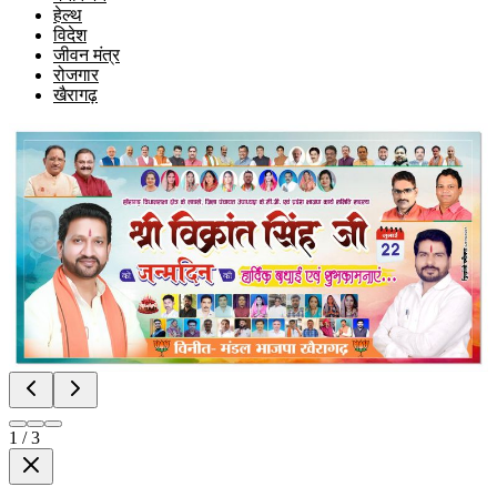
हेल्थ
विदेश
जीवन मंत्र
रोजगार
खैरागढ़
1
/
3