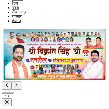
हेल्थ
विदेश
जीवन मंत्र
रोजगार
खैरागढ़
1
/
3