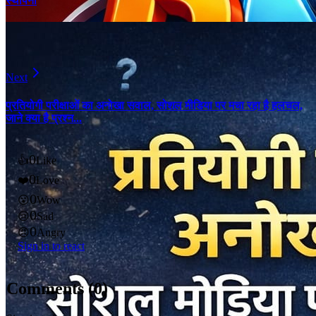
स्थापना
Next
प्रतियोगी परीक्षाओं का अनोखा सवाल, सोशल मीडिया पर मचा रहा है हलचल,
जाने क्या है प्रश्न...
0
👍
Like
0
❤️
Love
0
😮
Wow
0
😢
Sad
0
😠
Angry
Sign in to react
Comments (
0
)