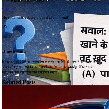
Sign in to leave a comment
Sign In
No comments yet. Be the first to comment!
DS
Dinesh Sahu
दिनेश साहू वर्ष 2008 से पत्रकारिता के क्षेत्र में सक्रिय हैं। उन्होंने अपने पत्रकारिता
जीवन की शुरुआत स्थानीय स्तर से की और नेशनल लुक, देशबंधु, दैनिक भास्कर,
नईदुनिया तथा महाकोशल जैसे प्रतिष्ठित समाचा...
Related Posts