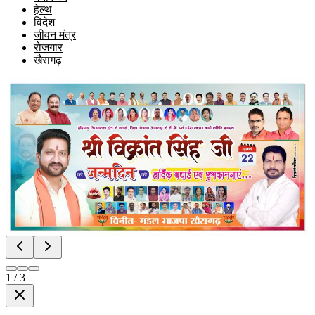
हेल्थ
विदेश
जीवन मंत्र
रोजगार
खैरागढ़
1
/
3